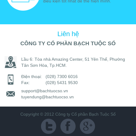
điều kiện tốt nhất để thể hiện mình.
Liên hệ
CÔNG TY CỔ PHẦN BẠCH TUỘC SỐ
Lầu 6: Tòa nhà Amazing Center, 51 Yên Thế, Phường
Tân Sơn Hòa, Tp.HCM.
Điện thoại:
(028) 7300 6016
Fax:
(028) 5431 9530
support@bachtuocso.vn
tuyendung@bachtuocso.vn
Copyright © 2012 Công ty Cổ phần Bạch Tuộc Số